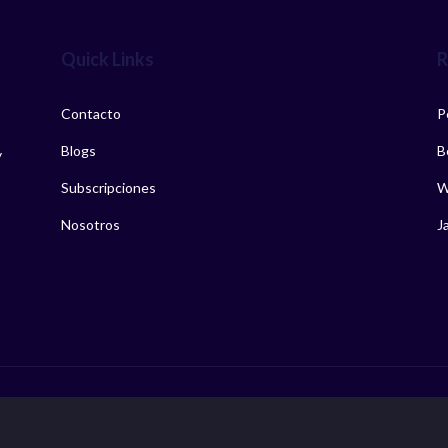
Quick Links
R
Contacto
P
Blogs
B
y
Subscripciones
W
Nosotros
J